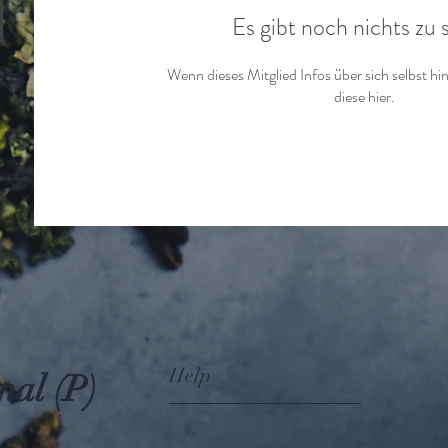
Es gibt noch nichts zu
Wenn dieses Mitglied Infos über sich selbst hi
diese hier.
Help
nal (P)