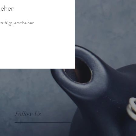
 sehen
nzufügt, erscheinen
Follow Us