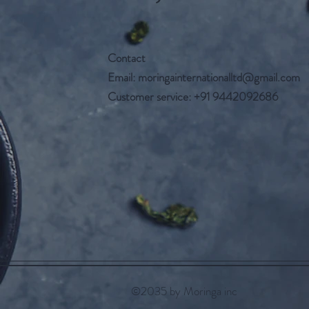
Contact
Email:
moringainternationalltd@gmail.com
Customer service: +91 9442092686
©2035 by Moringa inc