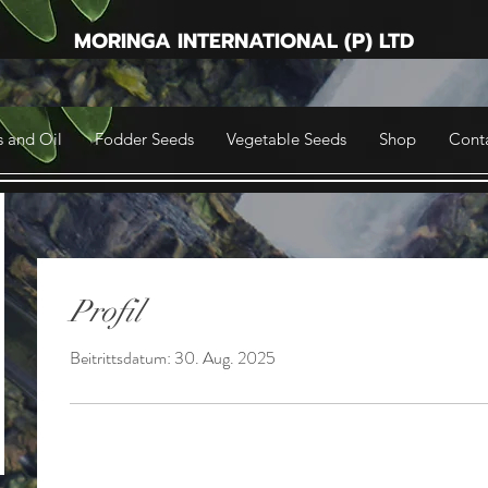
MORINGA INTERNATIONAL (P) LTD
 and Oil
Fodder Seeds
Vegetable Seeds
Shop
Cont
Profil
Beitrittsdatum: 30. Aug. 2025