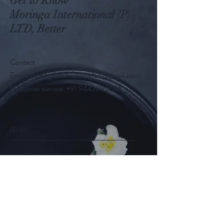
Get to Know
Moringa International (P)
LTD, Better
Contact
Email:
moringainternationalltd@gmail.com
Customer service:
+91 9442092686
Help
FAQ
Shipping & Returns
Store Policy
Payment Methods