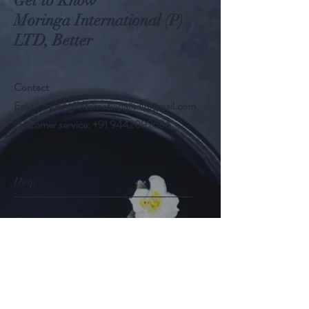
Get to Know
Moringa International (P)
LTD, Better
Contact
Email:
moringainternationalltd@gmail.com
Customer service:
+91 9442092686
Help
FAQ
Shipping & Returns
Store Policy
Payment Methods