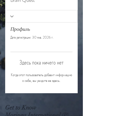
Brain Quest
Профиль
Дата регистрации: 30 янв. 2026 г.
Здесь пока ничего нет
Когда этот пользователь добавит информацию
о себе, вы увидите ее здесь.
Get to Know
Moringa International (P)