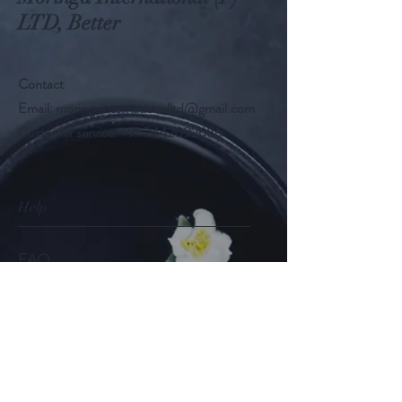
LTD, Better
Contact
Email:
moringainternationalltd@gmail.com
Customer service:
+91 9442092686
Help
FAQ
Shipping & Returns
Store Policy
Payment Methods
Follow Us