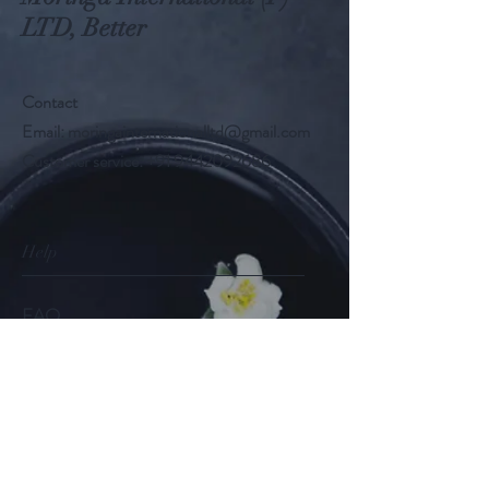
LTD, Better
Contact
Email:
moringainternationalltd@gmail.com
Customer service:
+91 9442092686
Help
FAQ
Shipping & Returns
Store Policy
Payment Methods
Follow Us