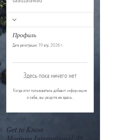
saadzalawad
Профиль
Дата регистрации: 19 апр. 2026 г.
Здесь пока ничего нет
Когда этот пользователь добавит информацию
о себе, вы увидите ее здесь.
Get to Know
Moringa International (P)