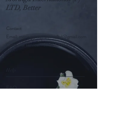
LTD, Better
Contact
Email:
moringainternationalltd@gmail.com
Customer service:
+91 9442092686
Help
FAQ
Shipping & Returns
Store Policy
Payment Methods
Follow Us