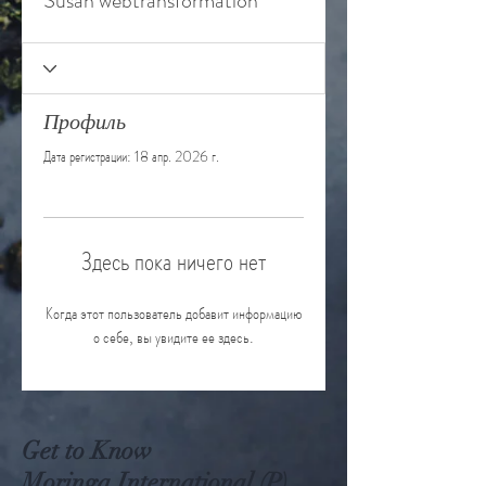
Susan webtransformation
Профиль
Дата регистрации: 18 апр. 2026 г.
Здесь пока ничего нет
Когда этот пользователь добавит информацию
о себе, вы увидите ее здесь.
Get to Know
Moringa International (P)