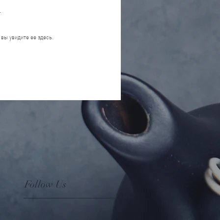
т
 вы увидите ее здесь.
Follow Us