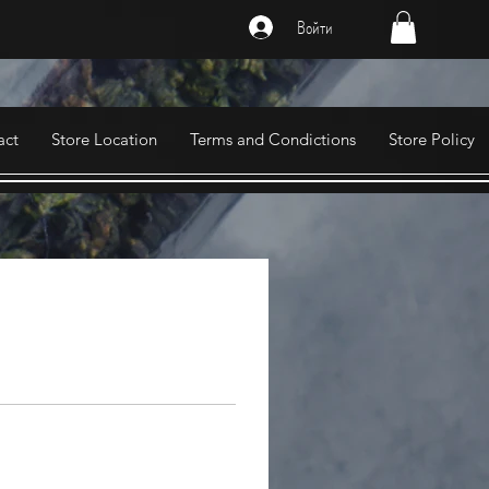
Войти
act
Store Location
Terms and Condictions
Store Policy