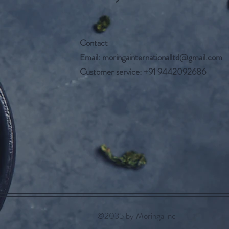
Contact
Email:
moringainternationalltd@gmail.com
Customer service: +91 9442092686
©2035 by Moringa inc