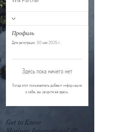
Wix Partner
Профиль
Дата регистрации: 30 мая 2025 г.
Здесь пока ничего нет
Когда этот пользователь добавит информацию
о себе, вы увидите ее здесь.
Get to Know
Moringa International (P)