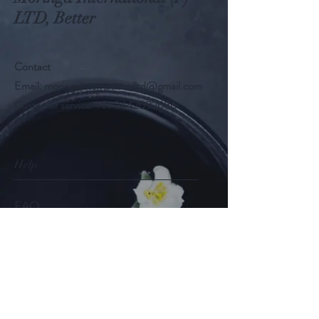
LTD, Better
Contact
Email:
moringainternationalltd@gmail.com
Customer service:
+91 9442092686
Help
FAQ
Shipping & Returns
Store Policy
Payment Methods
Follow Us