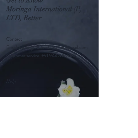
Get to Know
Moringa International (P)
LTD, Better
Contact
Email:
moringainternationalltd@gmail.com
Customer service:
+91 9442092686
Help
FAQ
Shipping & Returns
Store Policy
Payment Methods