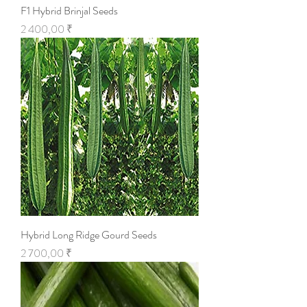
F1 Hybrid Brinjal Seeds
Цена
2 400,00 ₹
Hybrid Long Ridge Gourd Seeds
Цена
2 700,00 ₹