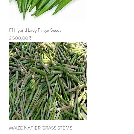
F1 Hybrid Lady Finger Seeds
Цена
2 500,00 ₹
MAIZE NAPIER GRASS STEMS